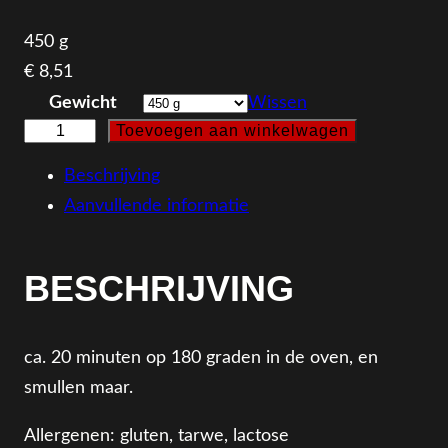
450 g
€
8,51
Gewicht
Wissen
Toevoegen aan winkelwagen
L
a
Beschrijving
s
Aanvullende informatie
a
g
BESCHRIJVING
n
a
a
ca. 20 minuten op 180 graden in de oven, en
a
smullen maar.
n
t
Allergenen: gluten, tarwe, lactose