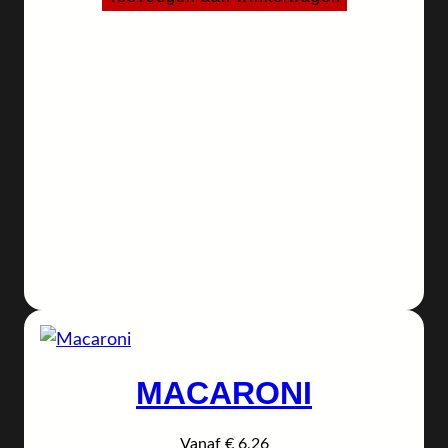
MACARONI
Vanaf
€
6,26