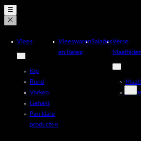
Vlees
Vleeswaren
Salades
Verse
en Beleg
Maaltijde
Kip
Rund
Maalt
Varken
Soep
Gehakt
Pan klare
producten