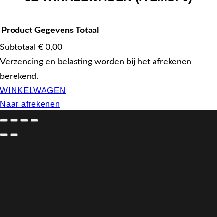
Product
Gegevens
Totaal
Subtotaal
€ 0,00
Verzending en belasting worden bij het afrekenen
PRODUCTEN
berekend.
IN
Naar afrekenen
WINKELWAGEN