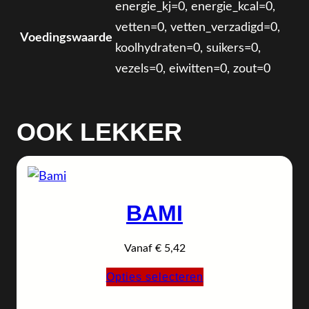
energie_kj=0, energie_kcal=0,
vetten=0, vetten_verzadigd=0,
Voedingswaarde
koolhydraten=0, suikers=0,
vezels=0, eiwitten=0, zout=0
OOK LEKKER
BAMI
Vanaf
€
5,42
Opties selecteren